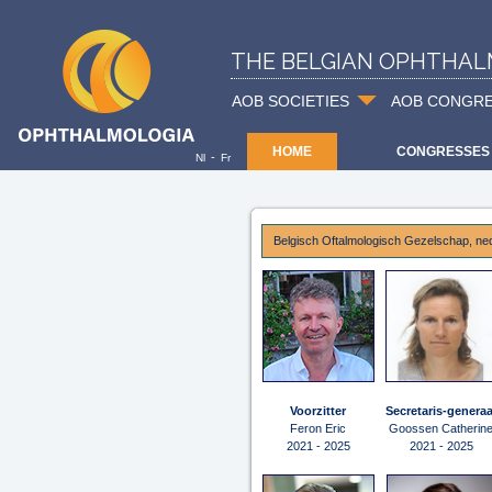
THE BELGIAN OPHTHAL
AOB SOCIETIES
AOB CONGR
HOME
CONGRESSES
-
Nl
Fr
Belgisch Oftalmologisch Gezelschap, ned
Voorzitter
Secretaris-generaa
Feron Eric
Goossen Catherin
2021 - 2025
2021 - 2025