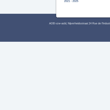
2021 - 2025
AOB vzw-asbl, Nijverheidsstraat 24 Rue de l’Indus