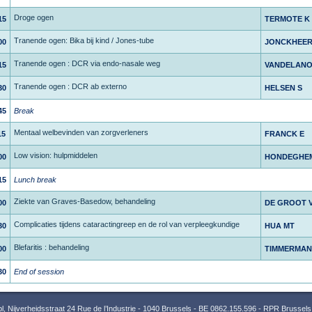
Droge ogen
15
TERMOTE K
Tranende ogen: Bika bij kind / Jones-tube
00
JONCKHEER
Tranende ogen : DCR via endo-nasale weg
15
VANDELANO
Tranende ogen : DCR ab externo
30
HELSEN S
45
Break
Mentaal welbevinden van zorgverleners
15
FRANCK E
Low vision: hulpmiddelen
00
HONDEGHE
15
Lunch break
Ziekte van Graves-Basedow, behandeling
00
DE GROOT 
Complicaties tijdens cataractingreep en de rol van verpleegkundige
30
HUA MT
Blefaritis : behandeling
00
TIMMERMAN
30
End of session
 Nijverheidsstraat 24 Rue de l’Industrie - 1040 Brussels - BE 0862.155.596 - RPR Brussels