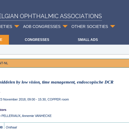
ELGIAN OPHTHALMIC ASSOCIATIONS
IETIES
AOB CONGRESSES
OTHER SOCIETIES
E
CONGRESSES
SMALL ADS
NT-NL
iddelen by low vision, time management, endoscopische DCR
T
 23 November 2018, 09:00 - 15:30, COPPER room
tors
ce PELLERIAUX, Annemie VANHECKE
00
Onthaal