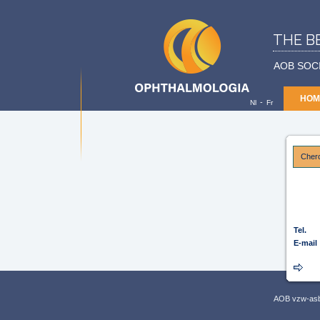
THE B
AOB SOC
HOM
-
Nl
Fr
Cherc
Tel.
E-mail
AOB vzw-asbl,