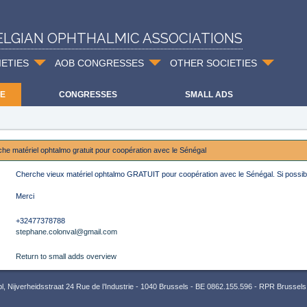
ELGIAN OPHTHALMIC ASSOCIATIONS
IETIES
AOB CONGRESSES
OTHER SOCIETIES
E
CONGRESSES
SMALL ADS
he matériel ophtalmo gratuit pour coopération avec le Sénégal
Cherche vieux matériel ophtalmo GRATUIT pour coopération avec le Sénégal. Si possib
Merci
+32477378788
stephane.colonval@gmail.com
Return to small adds overview
 Nijverheidsstraat 24 Rue de l’Industrie - 1040 Brussels - BE 0862.155.596 - RPR Brussels